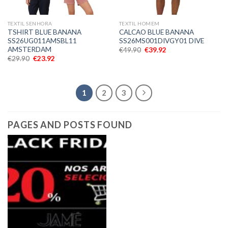
TEXTIL SENHORA
TEXTIL HOMEM
TSHIRT BLUE BANANA
CALCAO BLUE BANANA
SS26UG011AMSBL11
SS26MS001DIVGY01 DIVE
AMSTERDAM
€
49.90
€
39.92
€
29.90
€
23.92
1
2
3
PAGES AND POSTS FOUND