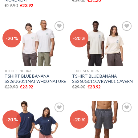
MOVEMENT
€
39.00
€
31.20
€
29.90
€
23.92
Adicionar
Adicionar
-20 %
-20 %
aos meus
aos meus
desejos
desejos
TEXTIL SENHORA
TEXTIL SENHORA
TSHIRT BLUE BANANA
TSHIRT BLUE BANANA
SS26UG011NATWH00 NATURE
SS26UG011CVRWH01 CAVERN
€
29.90
€
23.92
€
29.90
€
23.92
Adicionar
Adicionar
-20 %
-20 %
aos meus
aos meus
desejos
desejos