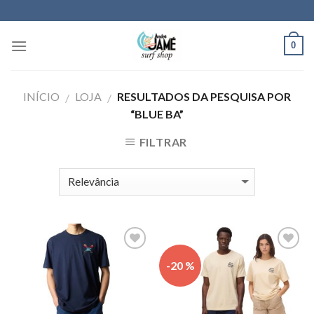
Skip
to
content
0
INÍCIO
LOJA
RESULTADOS DA PESQUISA POR
/
/
“BLUE BA”
FILTRAR
Adicionar
Adicionar
-20 %
aos meus
aos meus
desejos
desejos