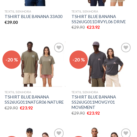
TEXTIL SENHORA
TEXTIL SENHORA
TSHIRT BLUE BANANA
TSHIRT BLUE BANANA 33A00
SS26UG011DRVYL06 DRIVE
€
39.00
€
29.90
€
23.92
Adicionar
Adicionar
-20 %
-20 %
aos meus
aos meus
desejos
desejos
TEXTIL SENHORA
TEXTIL SENHORA
TSHIRT BLUE BANANA
TSHIRT BLUE BANANA
SS26UG011NATGR06 NATURE
SS26UG011MOVGY01
MOVEMENT
€
29.90
€
23.92
€
29.90
€
23.92