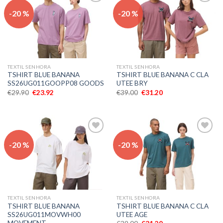
Adicionar
Adicionar
-20 %
-20 %
aos meus
aos meus
desejos
desejos
TEXTIL SENHORA
TEXTIL SENHORA
TSHIRT BLUE BANANA
TSHIRT BLUE BANANA C CLA
SS26UG011GOOPP08 GOODS
UTEE BRY
€
29.90
€
23.92
€
39.00
€
31.20
Adicionar
Adicionar
-20 %
-20 %
aos meus
aos meus
desejos
desejos
TEXTIL SENHORA
TEXTIL SENHORA
TSHIRT BLUE BANANA
TSHIRT BLUE BANANA C CLA
SS26UG011MOVWH00
UTEE AGE