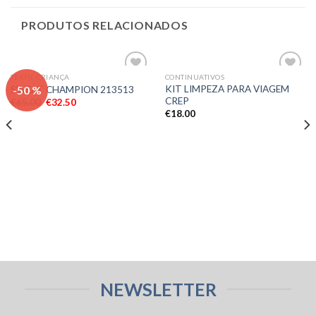
PRODUTOS RELACIONADOS
TEXTIL CRIANÇA
CONTINUATIVOS
Adicionar
Adicionar
-50 %
KIT LIMPEZA PARA VIAGEM
SWEAT CHAMPION 213513
aos meus
aos meus
CREP
€
65.00
€
32.50
desejos
desejos
€
18.00
NEWSLETTER