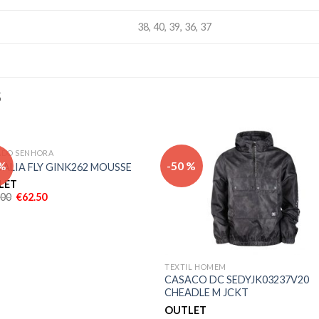
38, 40, 39, 36, 37
S
ADO SENHORA
Adicionar
Adicio
 %
-50 %
ALIA FLY GINK262 MOUSSE
aos meus
aos m
desejos
desej
LET
.00
€
62.50
TEXTIL HOMEM
CASACO DC SEDYJK03237V20
CHEADLE M JCKT
OUTLET