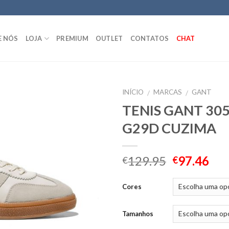
E NÓS
LOJA
PREMIUM
OUTLET
CONTATOS
CHAT
INÍCIO
MARCAS
GANT
/
/
TENIS GANT 30
G29D CUZIMA
129.95
97.46
€
€
Cores
Tamanhos