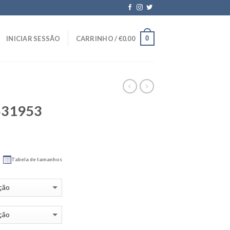
0
INICIAR SESSÃO
CARRINHO /
€
0.00
531953
Tabela de tamanhos