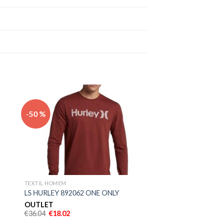
nar
Adicionar
-50 %
eus
aos meus
os
desejos
TEXTIL HOMEM
LS HURLEY 892062 ONE ONLY
OUTLET
€
36.04
€
18.02