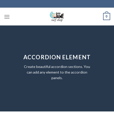
Skip
to
content
0
ACCORDION ELEMENT
Create beautiful accordion sections. You
can add any element to the accordion
panels.