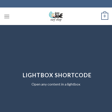
Skip
to
content
0
LIGHTBOX SHORTCODE
Open any content in a lightbox