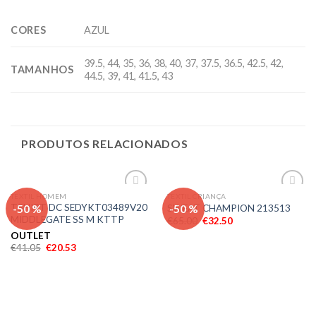
CORES
AZUL
39.5, 44, 35, 36, 38, 40, 37, 37.5, 36.5, 42.5, 42,
TAMANHOS
44.5, 39, 41, 41.5, 43
PRODUTOS RELACIONADOS
TEXTIL HOMEM
TEXTIL CRIANÇA
Adicionar
Adicionar
-50 %
-50 %
TSHIRT DC SEDYKT03489V20
SWEAT CHAMPION 213513
aos meus
aos meus
MIDDLEGATE SS M KTTP
€
65.00
€
32.50
desejos
desejos
OUTLET
€
41.05
€
20.53