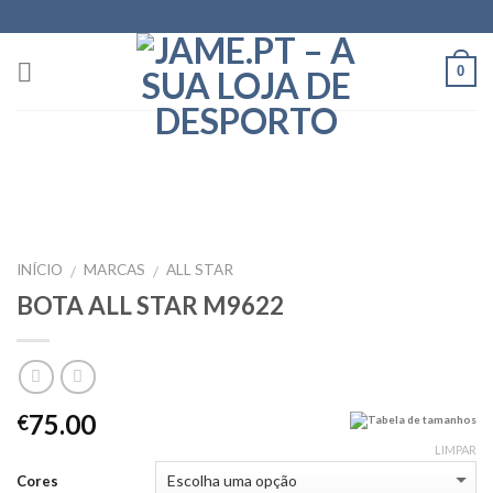
Skip
to
content
0
INÍCIO
MARCAS
ALL STAR
/
/
BOTA ALL STAR M9622
75.00
€
Tabela de tamanhos
LIMPAR
Cores