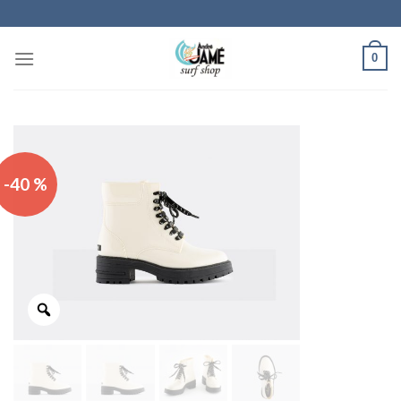
Skip
to
content
0
-40 %