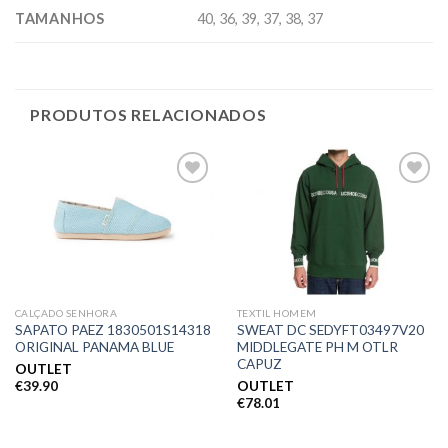
TAMANHOS
40, 36, 39, 37, 38, 37
PRODUTOS RELACIONADOS
Adicionar
Adicionar
aos meus
aos meus
desejos
desejos
CALÇADO SENHORA
TEXTIL HOMEM
SAPATO PAEZ 1830501S14318
SWEAT DC SEDYFT03497V20
ORIGINAL PANAMA BLUE
MIDDLEGATE PH M OTLR
CAPUZ
OUTLET
€
39.90
OUTLET
€
78.01