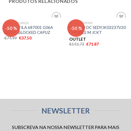
PRODUTOS RELACIONADOS
TEXTIL CRIANÇA
TEXTIL HOMEM
Adicionar
Adicionar
-50 %
-50 %
SWEAT FILA 687001 G06A
CASACO DC SEDYJK03237V20
aos meus
aos meus
NIGHT BLOCKED CAPUZ
CHEADLE M JCKT
desejos
desejos
€
74.99
€
37.50
OUTLET
€
143.73
€
71.87
NEWSLETTER
SUBSCREVA NA NOSSA NEWSLETTER PARA MAIS