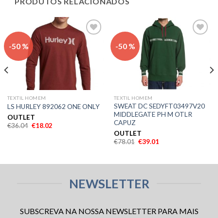
PRODUTOS RELACIONADOS
Adicionar
Adicionar
-50 %
-50 %
aos meus
aos meus
desejos
desejos
TEXTIL HOMEM
TEXTIL HOMEM
SWEAT DC SEDYFT03497V20
LS HURLEY 892062 ONE ONLY
MIDDLEGATE PH M OTLR
OUTLET
CAPUZ
€
36.04
€
18.02
OUTLET
€
78.01
€
39.01
NEWSLETTER
SUBSCREVA NA NOSSA NEWSLETTER PARA MAIS