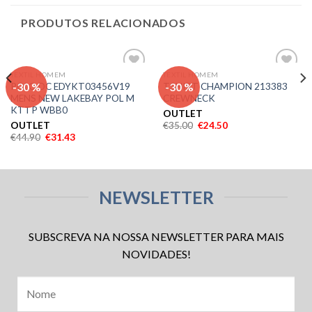
PRODUTOS RELACIONADOS
TEXTIL HOMEM
TEXTIL HOMEM
Adicionar
Adicionar
-30 %
-30 %
POLO DC EDYKT03456V19
TSHIRT CHAMPION 213383
aos meus
aos meus
MENS NEW LAKEBAY POL M
CREWNECK
desejos
desejos
KTTP WBB0
OUTLET
OUTLET
€
35.00
€
24.50
€
44.90
€
31.43
NEWSLETTER
SUBSCREVA NA NOSSA NEWSLETTER PARA MAIS
NOVIDADES!