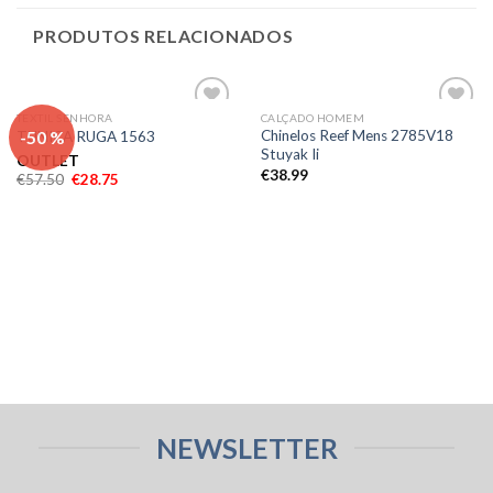
PRODUTOS RELACIONADOS
TEXTIL SENHORA
CALÇADO HOMEM
Adicionar
Adicionar
-50 %
Chinelos Reef Mens 2785V18
TUNICA RUGA 1563
aos meus
aos meus
Stuyak Ii
desejos
desejos
OUTLET
€
38.99
€
57.50
€
28.75
NEWSLETTER