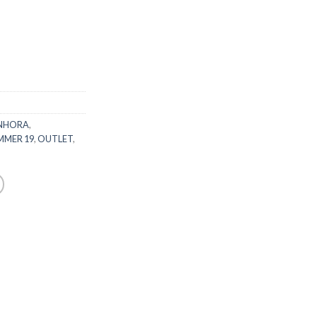
NHORA
,
MMER 19
,
OUTLET
,