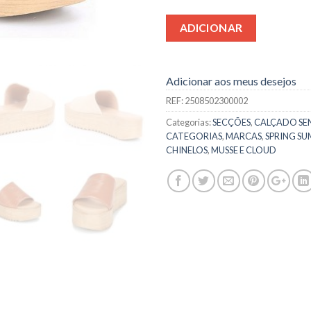
ADICIONAR
Adicionar aos meus desejos
REF:
2508502300002
Categorias:
SECÇÕES
,
CALÇADO SE
CATEGORIAS
,
MARCAS
,
SPRING SU
CHINELOS
,
MUSSE E CLOUD