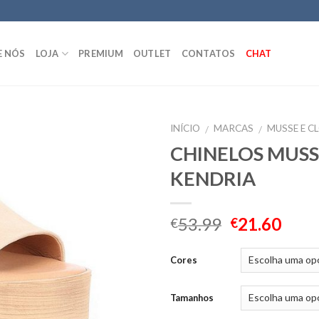
E NÓS
LOJA
PREMIUM
OUTLET
CONTATOS
CHAT
INÍCIO
MARCAS
MUSSE E C
/
/
CHINELOS MUS
KENDRIA
53.99
21.60
€
€
Cores
Tamanhos