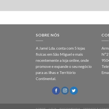
SOBRE NÓS
CO
A Jamé Lda. conta com 5 lojas
Arma
fisícas em São Miguel e mais
Nº2
recentemente a loja online, onde
950
promove e expande o seu negócio
Tel
para as ilhas e Território
Emai
Continental.
SOBRE
LOJA
ENCOMENDA
TERMOS E COND