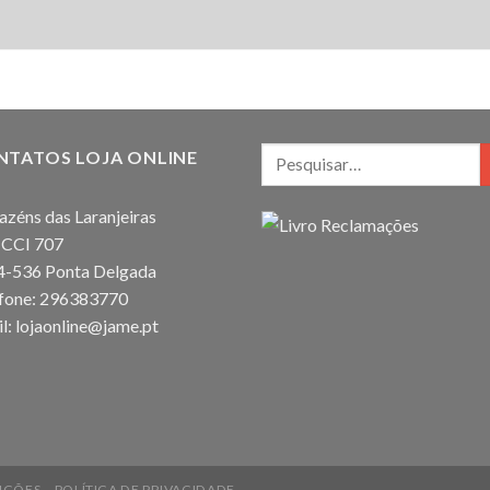
NTATOS LOJA ONLINE
zéns das Laranjeiras
 CCI 707
4-536 Ponta Delgada
efone: 296383770
l: lojaonline@jame.pt
IÇÕES
POLÍTICA DE PRIVACIDADE