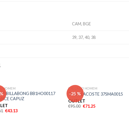
CAM, BGE
39, 37, 40, 38
S
IL HOMEM
CALÇADO HOMEM
Adicionar
Adici
 %
-25 %
AT BILLABONG BB1HO00117
TENIS LACOSTE 37SMA0015
aos meus
aos 
ANCE CAPUZ
desejos
dese
OUTLET
LET
€
95.00
€
71.25
61
€
43.13