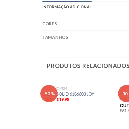
INFORMAÇÃO ADICIONAL
CORES
TAMANHOS
PRODUTOS RELACIONADO
TEXTIL HOMEM
TEXT
Adicionar
-50 %
-30
SWE
CALCA SOLID 6186603 JOY
aos meus
BAL
€
39.95
€
19.98
desejos
OUT
€
61.