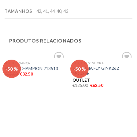
TAMANHOS
42, 41, 44, 40, 43
PRODUTOS RELACIONADOS
TEXTIL CRIANÇA
CALÇADO SENHORA
Adicionar
Adicionar
-50 %
-50 %
SANDALIA FLY GINK262
SWEAT CHAMPION 213513
aos meus
aos meus
MOUSSE
€
65.00
€
32.50
desejos
desejos
OUTLET
€
125.00
€
62.50