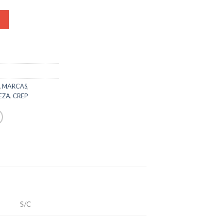
,
MARCAS
,
EZA
,
CREP
S/C