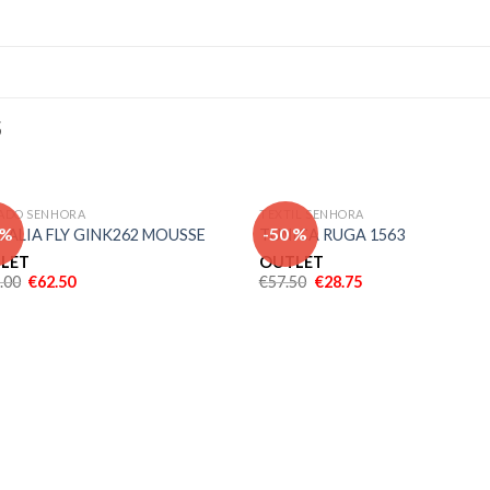
S
ADO SENHORA
TEXTIL SENHORA
Adicionar
Adici
 %
-50 %
DALIA FLY GINK262 MOUSSE
TUNICA RUGA 1563
aos meus
aos 
desejos
dese
LET
OUTLET
.00
€
62.50
€
57.50
€
28.75