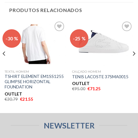
PRODUTOS RELACIONADOS
Adicionar
Adicionar
-30 %
-25 %
aos meus
aos meus
desejos
desejos
TEXTIL HOMEM
CALÇADO HOMEM
TSHIRT ELEMENT EM1SS1255
TENIS LACOSTE 37SMA0015
GLIMPSE HORIZONTAL
OUTLET
FOUNDATION
€
95.00
€
71.25
OUTLET
€
30.79
€
21.55
NEWSLETTER