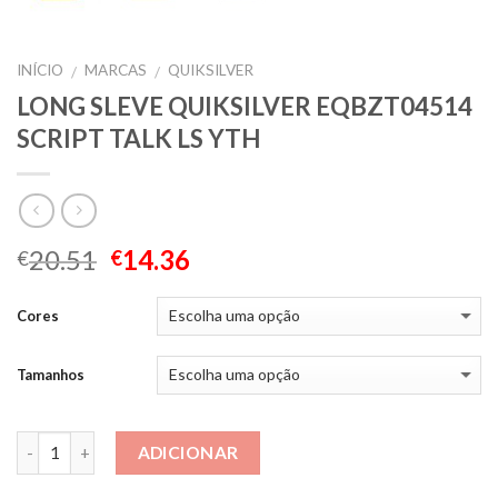
INÍCIO
MARCAS
QUIKSILVER
/
/
LONG SLEVE QUIKSILVER EQBZT04514
SCRIPT TALK LS YTH
20.51
14.36
€
€
Cores
Tamanhos
Quantidade
ADICIONAR