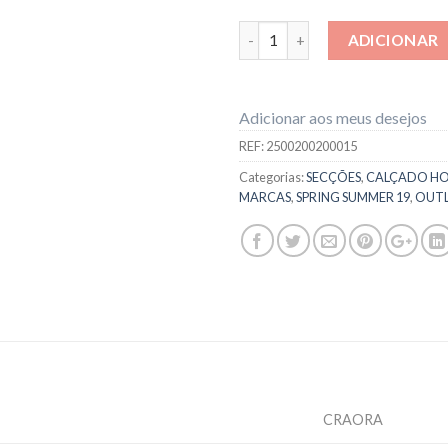
Quantidade
ADICIONAR
Adicionar aos meus desejos
REF:
2500200200015
Categorias:
SECÇÕES
,
CALÇADO H
MARCAS
,
SPRING SUMMER 19
,
OUT
CRAORA