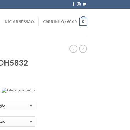
0
INICIAR SESSÃO
CARRINHO /
€
0.00
 DH5832
Tabela de tamanhos