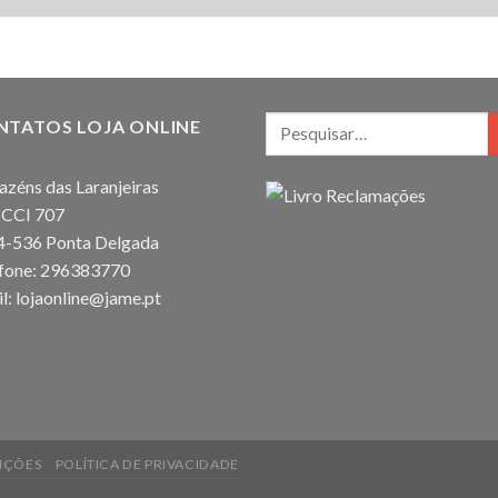
NTATOS LOJA ONLINE
zéns das Laranjeiras
 CCI 707
4-536 Ponta Delgada
efone: 296383770
l: lojaonline@jame.pt
IÇÕES
POLÍTICA DE PRIVACIDADE