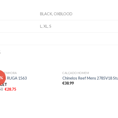
BLACK, OXBLOOD
L, XL, S
S
IL SENHORA
CALÇADO HOMEM
Adicionar
Adici
 %
ICA RUGA 1563
Chinelos Reef Mens 2785V18 Stu
aos meus
aos 
€
38.99
desejos
dese
LET
50
€
28.75