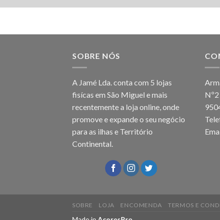
SOBRE NÓS
CO
A Jamé Lda. conta com 5 lojas
Arma
fisícas em São Miguel e mais
Nº2
recentemente a loja online, onde
950
promove e expande o seu negócio
Tel
para as ilhas e Território
Emai
Continental.
SOBRE
LOJA
ENCOMENDA
TERMOS E COND
Made in
AcoresPro