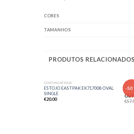
CORES
TAMANHOS
PRODUTOS RELACIONADO
CONTINUATIVOS
TEXT
Adicionar
-50
ESTOJO EASTPAK EK717008 OVAL
TUN
aos meus
SINGLE
desejos
OUT
€
20.00
€
57.