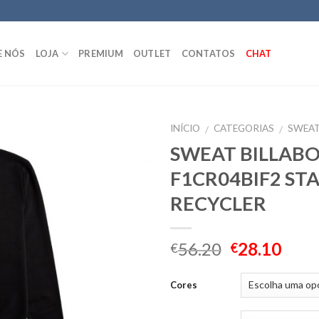
E NÓS
LOJA
PREMIUM
OUTLET
CONTATOS
CHAT
INÍCIO
CATEGORIAS
SWEA
/
/
SWEAT BILLAB
F1CR04BIF2 ST
RECYCLER
56.20
28.10
€
€
Cores