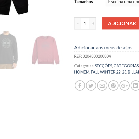
Tamanhos
Quantidade
ADICIONAR
Adicionar aos meus desejos
REF:
3204300200004
Categorias:
SECÇÕES
,
CATEGORIAS
HOMEM
,
FALL WINTER 22-23
,
BILL