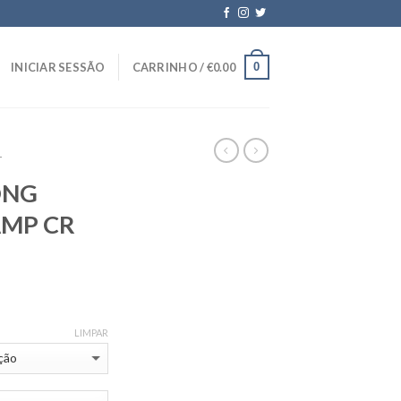
0
INICIAR SESSÃO
CARRINHO /
€
0.00
T
ONG
AMP CR
LIMPAR