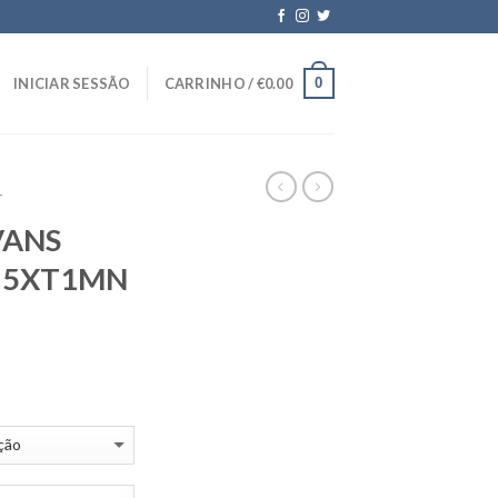
0
INICIAR SESSÃO
CARRINHO /
€
0.00
T
VANS
25XT1MN