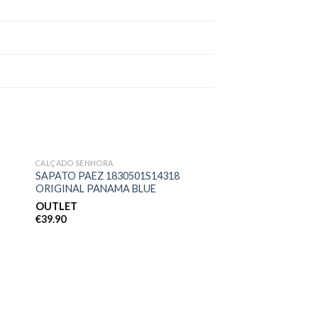
CALÇADO SENHORA
nar
Adicionar
SAPATO PAEZ 1830501S14318
eus
aos meus
ORIGINAL PANAMA BLUE
os
desejos
OUTLET
€
39.90