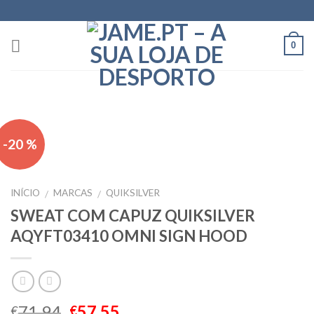
Skip
to
content
0
-20 %
INÍCIO
MARCAS
QUIKSILVER
/
/
SWEAT COM CAPUZ QUIKSILVER
AQYFT03410 OMNI SIGN HOOD
71.94
57.55
€
€