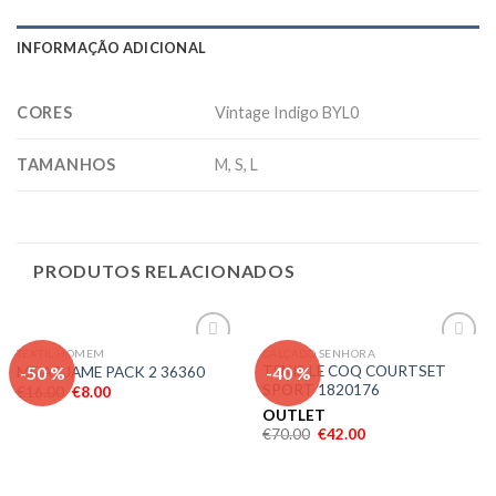
INFORMAÇÃO ADICIONAL
CORES
Vintage Indigo BYL0
TAMANHOS
M, S, L
PRODUTOS RELACIONADOS
TEXTIL HOMEM
CALÇADO SENHORA
Adicionar
Adicionar
-50 %
-40 %
TENIS LE COQ COURTSET
MEIAS JAME PACK 2 36360
aos meus
aos meus
SPORT 1820176
€
16.00
€
8.00
desejos
desejos
OUTLET
€
70.00
€
42.00