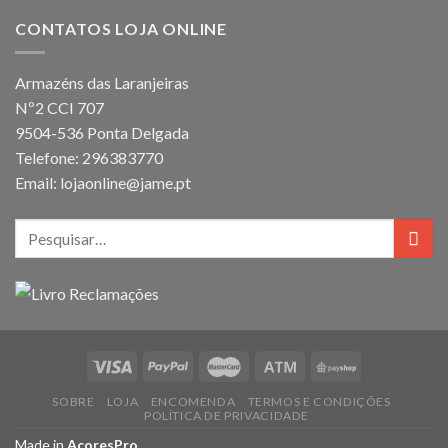
CONTATOS LOJA ONLINE
Armazéns das Laranjeiras
Nº2 CCI 707
9504-536 Ponta Delgada
Telefone: 296383770
Email: lojaonline@jame.pt
SOBRE
LOJA
ENCOMENDA
TERMOS E CONDIÇÕES
POLÍTICA DE PRIVACIDADE
Made in
AcoresPro