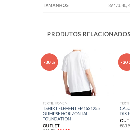
TAMANHOS
39 1/3, 40, 
PRODUTOS RELACIONADO
Adicionar
Adicionar
-30 %
-30
Y M4541 S19
aos meus
aos meus
desejos
desejos
TEXTIL HOMEM
TEXT
TSHIRT ELEMENT EM1SS1255
CALC
GLIMPSE HORIZONTAL
DIST
FOUNDATION
OUT
OUTLET
€
83.