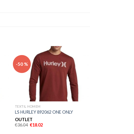
nar
Adicionar
-50 %
eus
aos meus
os
desejos
TEXTIL HOMEM
LS HURLEY 892062 ONE ONLY
OUTLET
€
36.04
€
18.02