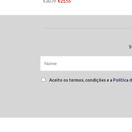
€
30.79
€
21.55
S
Aceito os termos, condições e a
Política 