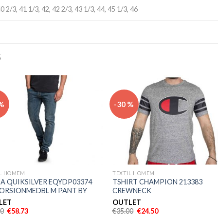
40 2/3, 41 1/3, 42, 42 2/3, 43 1/3, 44, 45 1/3, 46
S
Adicionar
Adicio
 %
-30 %
aos meus
aos m
desejos
desej
IL HOMEM
TEXTIL HOMEM
A QUIKSILVER EQYDP03374
TSHIRT CHAMPION 213383
ORSIONMEDBL M PANT BY
CREWNECK
LET
OUTLET
90
€
58.73
€
35.00
€
24.50