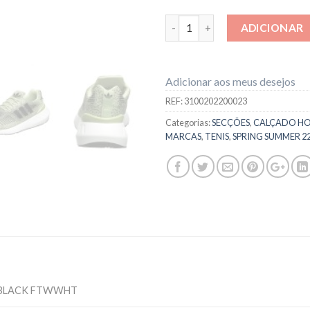
Quantidade
ADICIONAR
Adicionar aos meus desejos
REF:
3100202200023
Categorias:
SECÇÕES
,
CALÇADO H
MARCAS
,
TENIS
,
SPRING SUMMER 2
BLACK FTWWHT