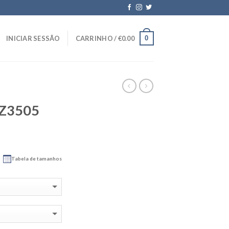
0
INICIAR SESSÃO
CARRINHO /
€
0.00
GZ3505
Tabela de tamanhos