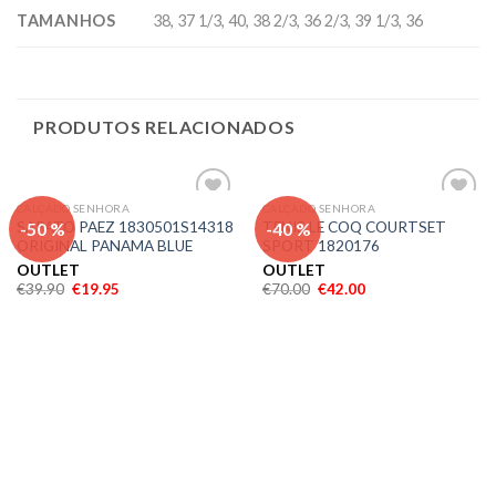
TAMANHOS
38, 37 1/3, 40, 38 2/3, 36 2/3, 39 1/3, 36
PRODUTOS RELACIONADOS
CALÇADO SENHORA
CALÇADO SENHORA
Adicionar
Adicionar
-50 %
-40 %
SAPATO PAEZ 1830501S14318
TENIS LE COQ COURTSET
aos meus
aos meus
ORIGINAL PANAMA BLUE
SPORT 1820176
desejos
desejos
OUTLET
OUTLET
€
39.90
€
19.95
€
70.00
€
42.00