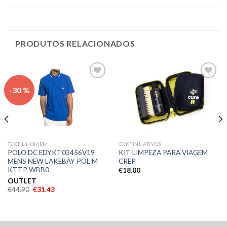
PRODUTOS RELACIONADOS
Adicionar
Adicionar
-30 %
aos meus
aos meus
desejos
desejos
TEXTIL HOMEM
CONTINUATIVOS
POLO DC EDYKT03456V19
KIT LIMPEZA PARA VIAGEM
MENS NEW LAKEBAY POL M
CREP
KTTP WBB0
€
18.00
OUTLET
€
44.90
€
31.43