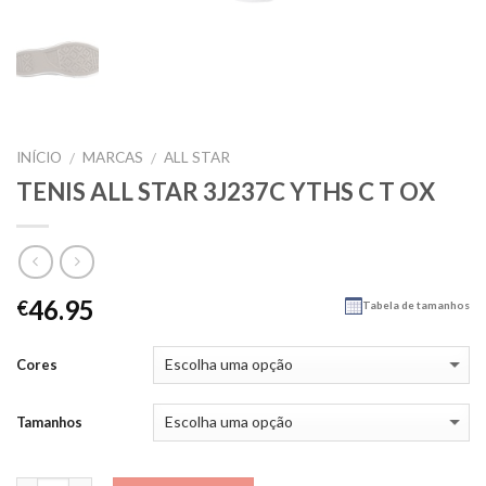
INÍCIO
MARCAS
ALL STAR
/
/
TENIS ALL STAR 3J237C YTHS C T OX
46.95
€
Tabela de tamanhos
Cores
Tamanhos