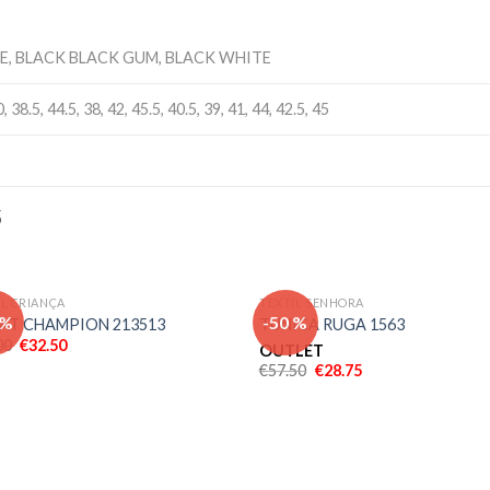
E, BLACK BLACK GUM, BLACK WHITE
0, 38.5, 44.5, 38, 42, 45.5, 40.5, 39, 41, 44, 42.5, 45
S
IL CRIANÇA
TEXTIL SENHORA
Adicionar
Adici
 %
-50 %
AT CHAMPION 213513
TUNICA RUGA 1563
aos meus
aos 
00
€
32.50
desejos
dese
OUTLET
€
57.50
€
28.75