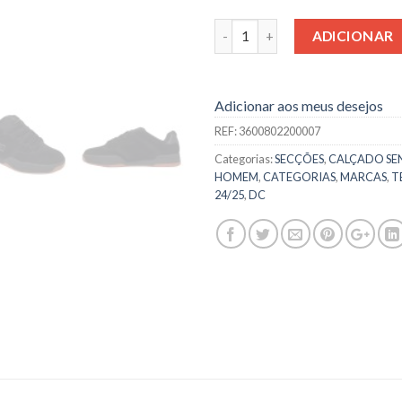
Quantidade
ADICIONAR
Adicionar aos meus desejos
REF:
3600802200007
Categorias:
SECÇÕES
,
CALÇADO SE
HOMEM
,
CATEGORIAS
,
MARCAS
,
T
24/25
,
DC