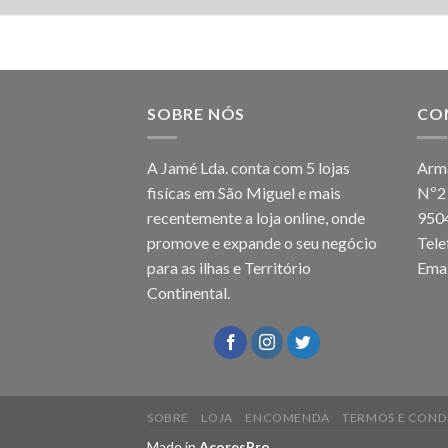
SOBRE NÓS
CO
A Jamé Lda. conta com 5 lojas
Arma
fisícas em São Miguel e mais
Nº2
recentemente a loja online, onde
950
promove e expande o seu negócio
Tel
para as ilhas e Território
Emai
Continental.
SOBRE
LOJA
ENCOMENDA
TERMOS E COND
Made in
AcoresPro