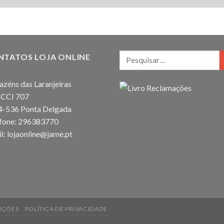
NTATOS LOJA ONLINE
zéns das Laranjeiras
 CCI 707
4-536 Ponta Delgada
efone: 296383770
l: lojaonline@jame.pt
IÇÕES
POLÍTICA DE PRIVACIDADE