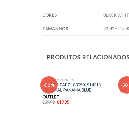
CORES
BLACK WHIT
TAMANHOS
43, 42.5, 45, 4
PRODUTOS RELACIONADO
CALÇADO SENHORA
TEXT
Adicionar
-50 %
-50
SAPATO PAEZ 1830501S14318
SWE
aos meus
ORIGINAL PANAMA BLUE
€
65.
desejos
OUTLET
€
39.90
€
19.95