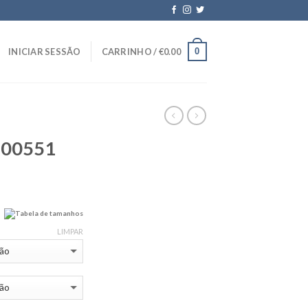
0
INICIAR SESSÃO
CARRINHO /
€
0.00
100551
Tabela de tamanhos
LIMPAR