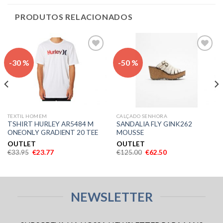
PRODUTOS RELACIONADOS
Adicionar
Adicionar
-30 %
-50 %
aos meus
aos meus
desejos
desejos
TEXTIL HOMEM
CALÇADO SENHORA
TSHIRT HURLEY AR5484 M
SANDALIA FLY GINK262
ONEONLY GRADIENT 20 TEE
MOUSSE
OUTLET
OUTLET
€
33.95
€
23.77
€
125.00
€
62.50
NEWSLETTER