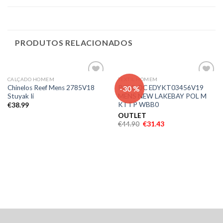
PRODUTOS RELACIONADOS
CALÇADO HOMEM
TEXTIL HOMEM
Adicionar
Adicionar
-30 %
Chinelos Reef Mens 2785V18
POLO DC EDYKT03456V19
aos meus
aos meus
Stuyak Ii
MENS NEW LAKEBAY POL M
desejos
desejos
KTTP WBB0
€
38.99
OUTLET
€
44.90
€
31.43