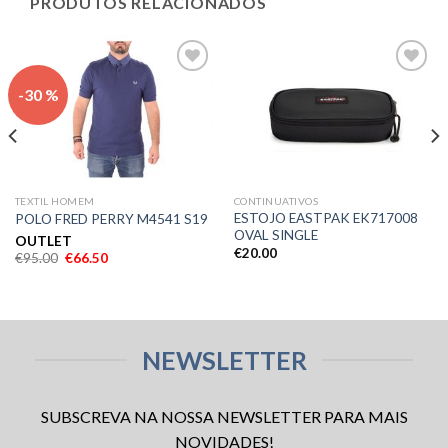
PRODUTOS RELACIONADOS
Adicionar
Adicionar
-30 %
aos meus
aos meus
desejos
desejos
TEXTIL HOMEM
CONTINUATIVOS
ESTOJO EASTPAK EK717008
POLO FRED PERRY M4541 S19
OVAL SINGLE
OUTLET
€
20.00
€
95.00
€
66.50
NEWSLETTER
SUBSCREVA NA NOSSA NEWSLETTER PARA MAIS
NOVIDADES!