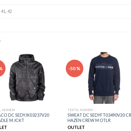
, 41, 42
S
Adicionar
Adicio
 %
-50 %
aos meus
aos m
desejos
desej
IL HOMEM
TEXTIL HOMEM
CO DC SEDYJK03237V20
SWEAT DC SEDYFT03490V20 C
DLE M JCKT
HAZEN CREW M OTLR
LET
OUTLET