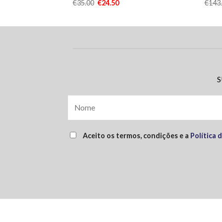
€
35.00
€
24.50
€
143
S
Aceito os termos, condições e a
Política 