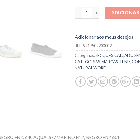
Quantidade
ADICIONAR
Adicionar aos meus desejos
REF:
9917502200002
Categorias:
SECÇÕES
,
CALÇADO SE
CATEGORIAS
,
MARCAS
,
TENIS
,
CON
NATURAL WORD
 NEGRO ENZ, 640 AQUA, 677 MARINO ENZ, NEGRO ENZ 601