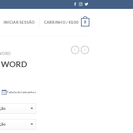
0
INICIAR SESSÃO
CARRINHO /
€
0.00
WORD
L WORD
Tabela de tamanhos