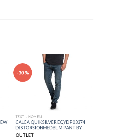
nar
Adicionar
-30 %
eus
aos meus
os
desejos
TEXTIL HOMEM
REW
CALCA QUIKSILVER EQYDP03374
DISTORSIONMEDBL M PANT BY
OUTLET