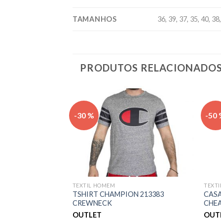
TAMANHOS
36, 39, 37, 35, 40, 38
PRODUTOS RELACIONADO
Adicionar
Adicionar
-30 %
-50
aos meus
aos meus
desejos
desejos
TEXTIL HOMEM
TEXT
MA CHARM V FEM
TSHIRT CHAMPION 213383
CASA
CREWNECK
CHEA
OUTLET
OUT