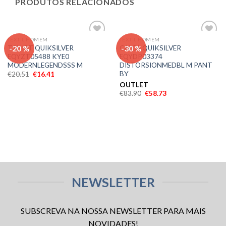
PRODUTOS RELACIONADOS
TEXTIL HOMEM
TEXTIL HOMEM
Adicionar
Adicionar
-20 %
-30 %
TSHIRT QUIKSILVER
CALCA QUIKSILVER
aos meus
aos meus
EQYZT05488 KYE0
EQYDP03374
desejos
desejos
MODERNLEGENDSSS M
DISTORSIONMEDBL M PANT
BY
€
20.51
€
16.41
OUTLET
€
83.90
€
58.73
NEWSLETTER
SUBSCREVA NA NOSSA NEWSLETTER PARA MAIS
NOVIDADES!