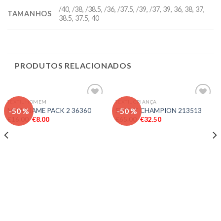
/40, /38, /38.5, /36, /37.5, /39, /37, 39, 36, 38, 37,
TAMANHOS
38.5, 37.5, 40
PRODUTOS RELACIONADOS
TEXTIL HOMEM
TEXTIL CRIANÇA
Adicionar
Adicionar
-50 %
-50 %
MEIAS JAME PACK 2 36360
SWEAT CHAMPION 213513
aos meus
aos meus
€
16.00
€
8.00
€
65.00
€
32.50
desejos
desejos