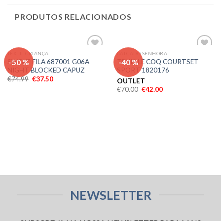
PRODUTOS RELACIONADOS
TEXTIL CRIANÇA
CALÇADO SENHORA
Adicionar
Adicionar
-50 %
-40 %
SWEAT FILA 687001 G06A
TENIS LE COQ COURTSET
aos meus
aos meus
NIGHT BLOCKED CAPUZ
SPORT 1820176
desejos
desejos
€
74.99
€
37.50
OUTLET
€
70.00
€
42.00
NEWSLETTER