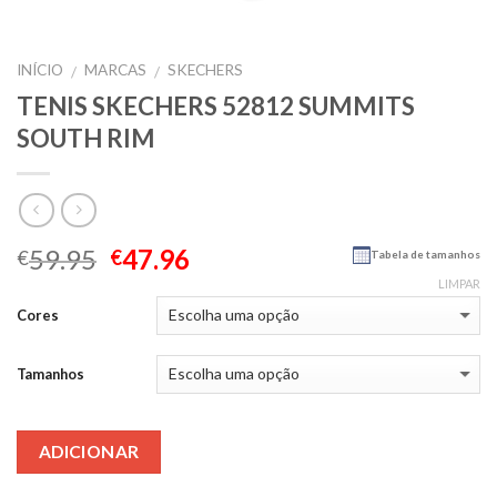
INÍCIO
MARCAS
SKECHERS
/
/
TENIS SKECHERS 52812 SUMMITS
SOUTH RIM
59.95
47.96
€
€
Tabela de tamanhos
LIMPAR
Cores
Tamanhos
ADICIONAR