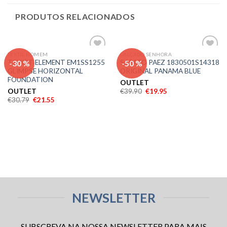
PRODUTOS RELACIONADOS
TEXTIL HOMEM
CALÇADO SENHORA
Adicionar
Adicionar
-30 %
-50 %
TSHIRT ELEMENT EM1SS1255
SAPATO PAEZ 1830501S14318
aos meus
aos meus
GLIMPSE HORIZONTAL
ORIGINAL PANAMA BLUE
desejos
desejos
FOUNDATION
OUTLET
OUTLET
€
39.90
€
19.95
€
30.79
€
21.55
NEWSLETTER
SUBSCREVA NA NOSSA NEWSLETTER PARA MAIS