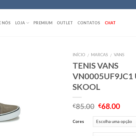
E NÓS
LOJA
PREMIUM
OUTLET
CONTATOS
CHAT
INÍCIO
MARCAS
VANS
/
/
TENIS VANS
VN0005UF9JC1 
SKOOL
85.00
68.00
€
€
Cores