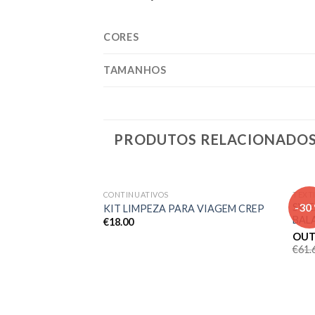
CORES
TAMANHOS
PRODUTOS RELACIONADO
CONTINUATIVOS
TEXT
Adicionar
-30
SWE
KIT LIMPEZA PARA VIAGEM CREP
aos meus
BAL
€
18.00
desejos
OUT
€
61.