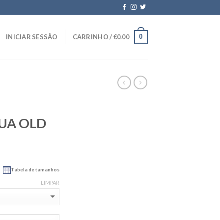
0
INICIAR SESSÃO
CARRINHO /
€
0.00
UA OLD
Tabela de tamanhos
LIMPAR