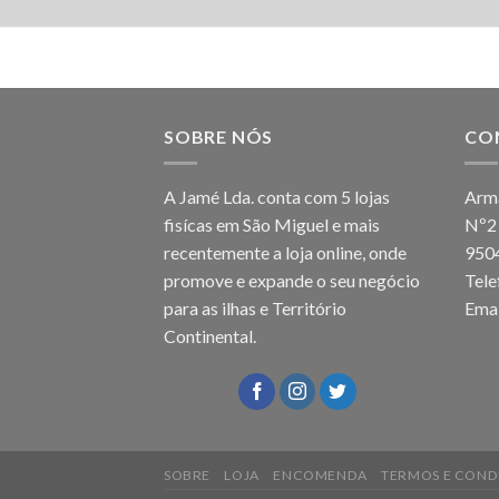
SOBRE NÓS
CO
A Jamé Lda. conta com 5 lojas
Arma
fisícas em São Miguel e mais
Nº2
recentemente a loja online, onde
950
promove e expande o seu negócio
Tel
para as ilhas e Território
Emai
Continental.
SOBRE
LOJA
ENCOMENDA
TERMOS E COND