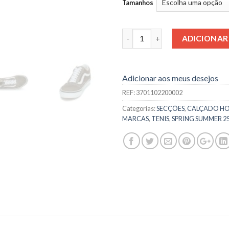
Tamanhos
Quantidade
ADICIONAR
Adicionar aos meus desejos
REF:
3701102200002
Categorias:
SECÇÕES
,
CALÇADO H
MARCAS
,
TENIS
,
SPRING SUMMER 2