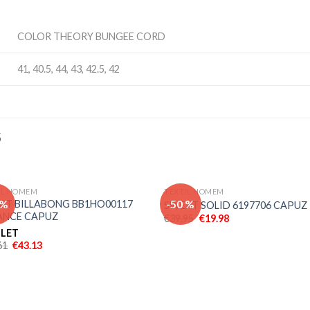
COLOR THEORY BUNGEE CORD
41, 40.5, 44, 43, 42.5, 42
S
IL HOMEM
TEXTIL HOMEM
Adicionar
Adici
 %
-50 %
AT BILLABONG BB1HO00117
SWEAT SOLID 6197706 CAPUZ
aos meus
aos 
ANCE CAPUZ
€
39.95
€
19.98
desejos
dese
LET
61
€
43.13