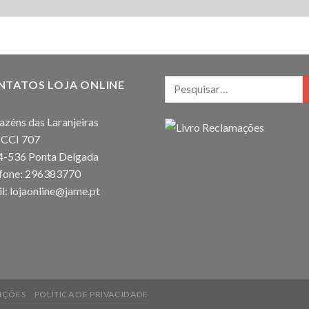
NTATOS LOJA ONLINE
zéns das Laranjeiras
 CCI 707
4-536 Ponta Delgada
efone: 296383770
l: lojaonline@jame.pt
IÇÕES
POLÍTICA DE PRIVACIDADE