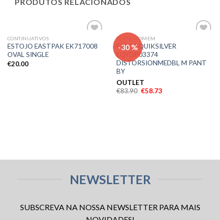
PRODUTOS RELACIONADOS
CONTINUATIVOS
TEXTIL HOMEM
Adicionar
Adicionar
-30 %
ESTOJO EASTPAK EK717008
CALCA QUIKSILVER
aos meus
aos meus
OVAL SINGLE
EQYDP03374
desejos
desejos
DISTORSIONMEDBL M PANT
€
20.00
BY
OUTLET
€
83.90
€
58.73
NEWSLETTER
SUBSCREVA NA NOSSA NEWSLETTER PARA MAIS
NOVIDADES!