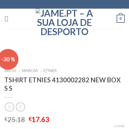
Skip
to
content
0
-30 %
INÍCIO
MARCAS
ETNIES
/
/
TSHIRT ETNIES 4130002282 NEW BOX
S S
25.18
17.63
€
€
LIMPAR