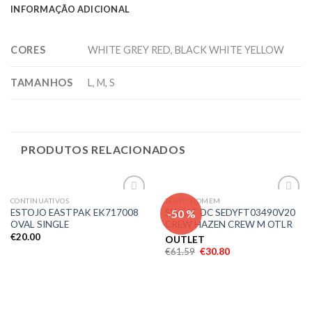
INFORMAÇÃO ADICIONAL
CORES
WHITE GREY RED, BLACK WHITE YELLOW
TAMANHOS
L, M, S
PRODUTOS RELACIONADOS
CONTINUATIVOS
TEXTIL HOMEM
Adicionar
Adicionar
-50 %
ESTOJO EASTPAK EK717008
SWEAT DC SEDYFT03490V20
aos meus
aos meus
OVAL SINGLE
CREW HAZEN CREW M OTLR
desejos
desejos
€
20.00
OUTLET
€
61.59
€
30.80