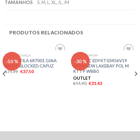
TAMANHOS
S, M, L, XL, /L, /M
PRODUTOS RELACIONADOS
TEXTIL CRIANÇA
TEXTIL HOMEM
Adicionar
Adicionar
-50 %
-30 %
SWEAT FILA 687001 G06A
POLO DC EDYKT03456V19
aos meus
aos meus
NIGHT BLOCKED CAPUZ
MENS NEW LAKEBAY POL M
desejos
desejos
KTTP WBB0
€
74.99
€
37.50
OUTLET
€
44.90
€
31.43