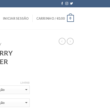
0
INICIAR SESSÃO
CARRINHO /
€
0.00
Y
ERRY
GER
LIMPAR