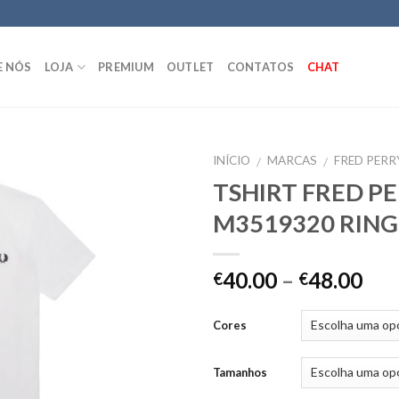
E NÓS
LOJA
PREMIUM
OUTLET
CONTATOS
CHAT
INÍCIO
MARCAS
FRED PERR
/
/
TSHIRT FRED P
M3519320 RIN
40.00
–
48.00
€
€
Cores
Tamanhos