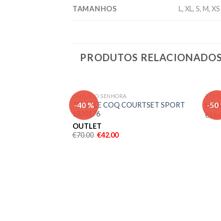
TAMANHOS
L, XL, S, M, XS
PRODUTOS RELACIONADO
CALÇADO SENHORA
TEXT
Adicionar
-40 %
-50
TENIS LE COQ COURTSET SPORT
MEIA
aos meus
1820176
€
16.
desejos
OUTLET
€
70.00
€
42.00