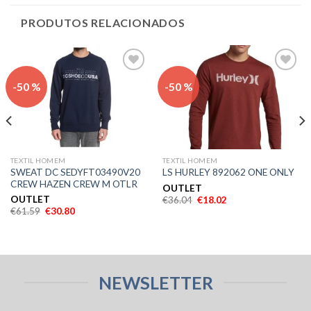
PRODUTOS RELACIONADOS
Adicionar
Adicionar
-50 %
-50 %
aos meus
aos meus
desejos
desejos
TEXTIL HOMEM
TEXTIL HOMEM
SWEAT DC SEDYFT03490V20
LS HURLEY 892062 ONE ONLY
CREW HAZEN CREW M OTLR
OUTLET
OUTLET
€
36.04
€
18.02
€
61.59
€
30.80
NEWSLETTER