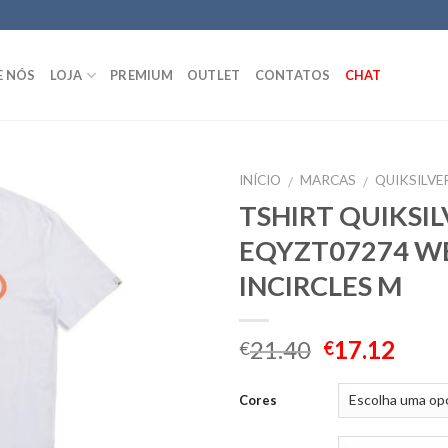
E NÓS
LOJA
PREMIUM
OUTLET
CONTATOS
CHAT
INÍCIO
MARCAS
QUIKSILVE
/
/
TSHIRT QUIKSI
EQYZT07274 W
INCIRCLES M
21.40
17.12
€
€
Cores