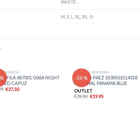
WHITE
M, S, L, XL, XS, /S
S
IL CRIANÇA
CALÇADO SENHORA
Adicionar
Adici
 %
-50 %
T FILA 687001 G06A NIGHT
SAPATO PAEZ 1830501S14318
aos meus
aos 
CKED CAPUZ
ORIGINAL PANAMA BLUE
desejos
dese
99
€
37.50
OUTLET
€
39.90
€
19.95