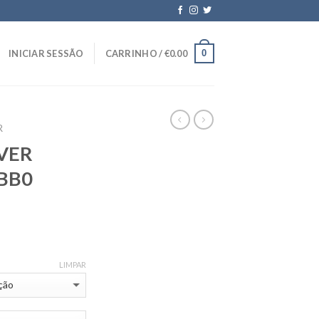
0
INICIAR SESSÃO
CARRINHO /
€
0.00
R
LVER
BB0
LIMPAR