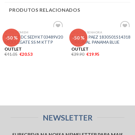
PRODUTOS RELACIONADOS
TEXTIL HOMEM
CALÇADO SENHORA
Adicionar
Adicionar
-50 %
-50 %
TSHIRT DC SEDYKT03489V20
SAPATO PAEZ 1830501S14318
aos meus
aos meus
MIDDLEGATE SS M KTTP
ORIGINAL PANAMA BLUE
desejos
desejos
OUTLET
OUTLET
€
41.05
€
20.53
€
39.90
€
19.95
NEWSLETTER
SUBSCREVA NA NOSSA NEWSLETTER PARA MAIS