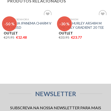
PRODUTOS RELACIONADOS
CALÇADO SENHORA
TEXTIL HOMEM
Adicionar
Adicionar
-50 %
-30 %
SANDALIA IPANEMA CHARM V
TSHIRT HURLEY AR5484 M
aos meus
aos meus
FEM 1801D
ONEONLY GRADIENT 20 TEE
desejos
desejos
OUTLET
OUTLET
€
24.95
€
12.48
€
33.95
€
23.77
NEWSLETTER
SUBSCREVA NA NOSSA NEWSLETTER PARA MAIS