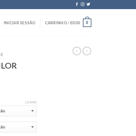
0
INICIAR SESSÃO
CARRINHO /
€
0.00
OR
ILOR
LIMPAR