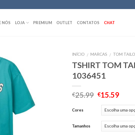
E NÓS
LOJA
PREMIUM
OUTLET
CONTATOS
CHAT
INÍCIO
MARCAS
TOM TAIL
/
/
TSHIRT TOM TA
1036451
25.99
15.59
€
€
Cores
Tamanhos