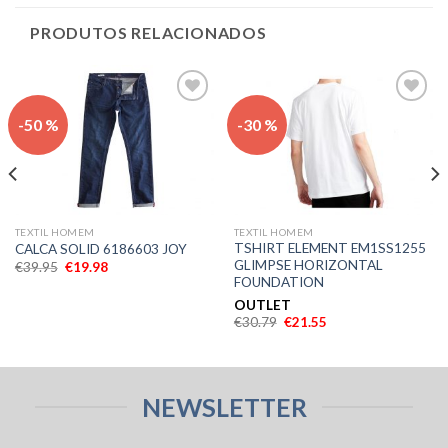
PRODUTOS RELACIONADOS
Adicionar
Adicionar
-50 %
-30 %
aos meus
aos meus
desejos
desejos
TEXTIL HOMEM
TEXTIL HOMEM
TSHIRT ELEMENT EM1SS1255
CALCA SOLID 6186603 JOY
GLIMPSE HORIZONTAL
€
39.95
€
19.98
FOUNDATION
OUTLET
€
30.79
€
21.55
NEWSLETTER