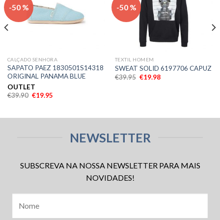
Adicionar
Adicionar
-50 %
-50 %
aos meus
aos meus
desejos
desejos
CALÇADO SENHORA
TEXTIL HOMEM
SAPATO PAEZ 1830501S14318
SWEAT SOLID 6197706 CAPUZ
ORIGINAL PANAMA BLUE
€
39.95
€
19.98
OUTLET
€
39.90
€
19.95
NEWSLETTER
SUBSCREVA NA NOSSA NEWSLETTER PARA MAIS
NOVIDADES!