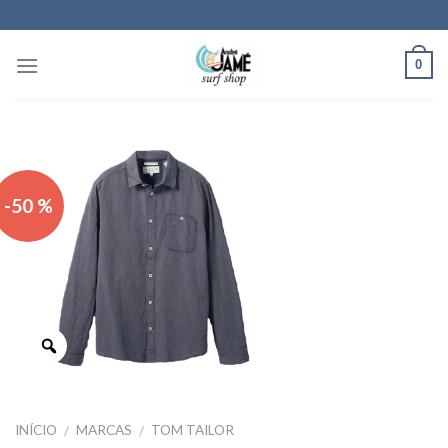
Skip
to
content
0
-50 %
INÍCIO
MARCAS
TOM TAILOR
/
/