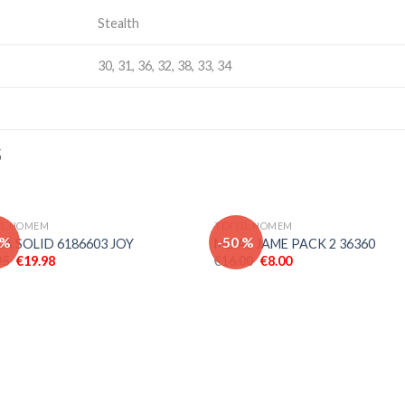
Stealth
30, 31, 36, 32, 38, 33, 34
S
IL HOMEM
TEXTIL HOMEM
Adicionar
Adici
 %
-50 %
A SOLID 6186603 JOY
MEIAS JAME PACK 2 36360
aos meus
aos 
95
€
19.98
€
16.00
€
8.00
desejos
dese