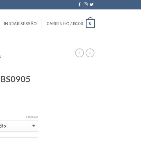
0
INICIAR SESSÃO
CARRINHO /
€
0.00
G
1BS0905
LIMPAR