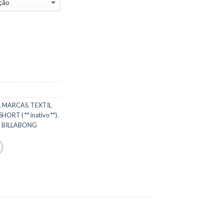
,
MARCAS
,
TEXTIL
ORT ( ** inativo **)
,
,
BILLABONG