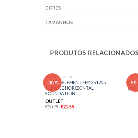
CORES
TAMANHOS
PRODUTOS RELACIONADO
TEXTIL HOMEM
TEXT
Adicionar
-30 %
-50
TSHIRT ELEMENT EM1SS1255
CALC
aos meus
GLIMPSE HORIZONTAL
€
39.
desejos
FOUNDATION
OUTLET
€
30.79
€
21.55