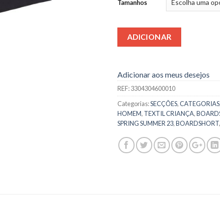
Tamanhos
ADICIONAR
Adicionar aos meus desejos
REF:
3304304600010
Categorias:
SECÇÕES
,
CATEGORIAS
HOMEM
,
TEXTIL CRIANÇA
,
BOARDSH
SPRING SUMMER 23
,
BOARDSHORT