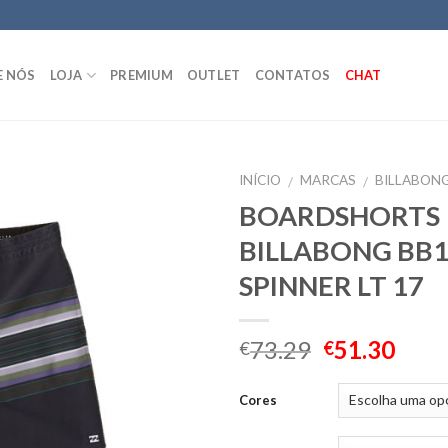
E NÓS
LOJA
PREMIUM
OUTLET
CONTATOS
CHAT
INÍCIO
MARCAS
BILLABON
/
/
BOARDSHORTS
BILLABONG BB
SPINNER LT 17
73.29
51.30
€
€
Cores