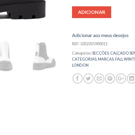
ADICIONAR
Adicionar aos meus desejos
REF:
3202201900011
Categorias:
SECÇÕES
,
CALÇADO SE
CATEGORIAS
,
MARCAS
,
FALL WINT
LONDON