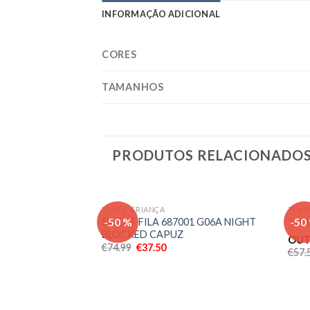
INFORMAÇÃO ADICIONAL
CORES
TAMANHOS
PRODUTOS RELACIONADO
TEXTIL CRIANÇA
TEXT
Adicionar
-50 %
-50
SWEAT FILA 687001 G06A NIGHT
TUN
aos meus
BLOCKED CAPUZ
desejos
OUT
€
74.99
€
37.50
€
57.