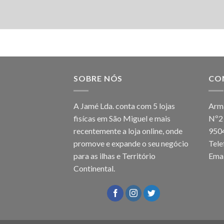
SOBRE NÓS
CO
A Jamé Lda. conta com 5 lojas
Arma
fisícas em São Miguel e mais
Nº2
recentemente a loja online, onde
950
promove e expande o seu negócio
Tel
para as ilhas e Território
Emai
Continental.