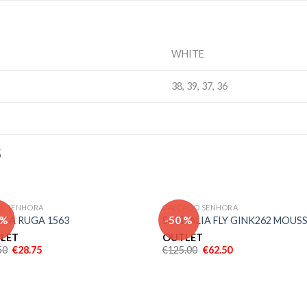
WHITE
38, 39, 37, 36
S
IL SENHORA
CALÇADO SENHORA
Adicionar
Adici
 %
-50 %
ICA RUGA 1563
SANDALIA FLY GINK262 MOUS
aos meus
aos 
desejos
dese
LET
OUTLET
50
€
28.75
€
125.00
€
62.50