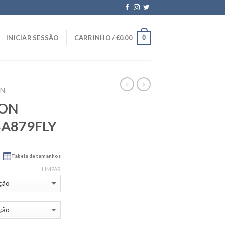
0
INICIAR SESSÃO
CARRINHO /
€
0.00
ON
DON
BA879FLY
Tabela de tamanhos
LIMPAR