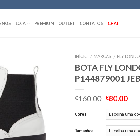
E NÓS
LOJA
PREMIUM
OUTLET
CONTATOS
CHAT
INÍCIO
MARCAS
FLY LOND
/
/
BOTA FLY LON
P144879001 JE
160.00
80.00
€
€
Cores
Tamanhos