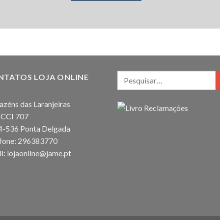
NTATOS LOJA ONLINE
zéns das Laranjeiras
 CCI 707
4-536 Ponta Delgada
efone: 296383770
l: lojaonline@jame.pt