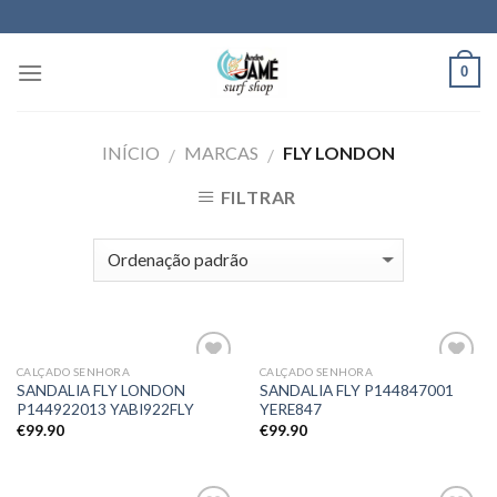
Skip
to
content
0
INÍCIO
MARCAS
FLY LONDON
/
/
FILTRAR
CALÇADO SENHORA
CALÇADO SENHORA
Adicionar
Adicionar
SANDALIA FLY LONDON
SANDALIA FLY P144847001
aos meus
aos meus
P144922013 YABI922FLY
YERE847
desejos
desejos
€
99.90
€
99.90