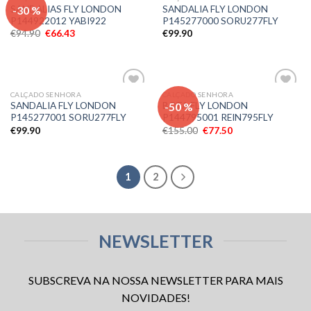
Adicionar
Adicionar
-30 %
SANDALIAS FLY LONDON
SANDALIA FLY LONDON
aos meus
aos meus
P144922012 YABI922
P145277000 SORU277FLY
desejos
desejos
€
94.90
€
66.43
€
99.90
CALÇADO SENHORA
CALÇADO SENHORA
Adicionar
Adicionar
-50 %
SANDALIA FLY LONDON
BOTA FLY LONDON
aos meus
aos meus
P145277001 SORU277FLY
P144795001 REIN795FLY
desejos
desejos
€
99.90
€
155.00
€
77.50
1
2
NEWSLETTER
SUBSCREVA NA NOSSA NEWSLETTER PARA MAIS
NOVIDADES!