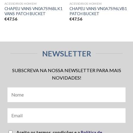
ACESSORIOS HOMEM
ACESSORIOS HOMEM
CHAPEU VANS VN0A7S96BLK1
CHAPEU VANS VN0A7S96LVB1
VANS PATCH BUCKET
PATCH BUCKET
€
47.56
€
47.56
NEWSLETTER
SUBSCREVA NA NOSSA NEWSLETTER PARA MAIS
NOVIDADES!
Aceito os termos, condições e a
Política de