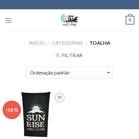
Skip
to
content
0
INÍCIO
CATEGORIAS
TOALHA
/
/
FILTRAR
Adicionar
-50 %
aos meus
desejos