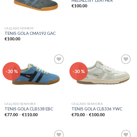
MEDALLIST LEATHER
desejos
desejos
€
100.00
CALÇADO HOMEM
TENIS GOLA CMA192 GAC
€
100.00
Adicionar
Adicionar
-30 %
-30 %
aos meus
aos meus
desejos
desejos
CALÇADO SENHORA
CALÇADO SENHORA
TENIS GOLA CLB538 EBC
TENIS GOLA CLB336 YWC
€
77.00
–
€
110.00
€
70.00
–
€
100.00