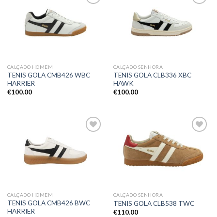
Adicionar
Adicionar
aos meus
aos meus
desejos
desejos
CALÇADO HOMEM
CALÇADO SENHORA
TENIS GOLA CMB426 WBC
TENIS GOLA CLB336 XBC
HARRIER
HAWK
€
100.00
€
100.00
Adicionar
Adicionar
aos meus
aos meus
desejos
desejos
CALÇADO HOMEM
CALÇADO SENHORA
TENIS GOLA CMB426 BWC
TENIS GOLA CLB538 TWC
HARRIER
€
110.00