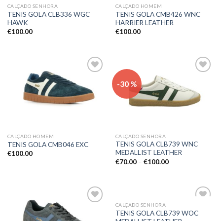
CALÇADO SENHORA
CALÇADO HOMEM
TENIS GOLA CLB336 WGC
TENIS GOLA CMB426 WNC
HAWK
HARRIER LEATHER
€
100.00
€
100.00
Adicionar
Adicionar
-30 %
aos meus
aos meus
desejos
desejos
CALÇADO HOMEM
CALÇADO SENHORA
TENIS GOLA CLB739 WNC
TENIS GOLA CMB046 EXC
MEDALLIST LEATHER
€
100.00
€
70.00
–
€
100.00
CALÇADO SENHORA
Adicionar
Adicionar
TENIS GOLA CLB739 WOC
aos meus
aos meus