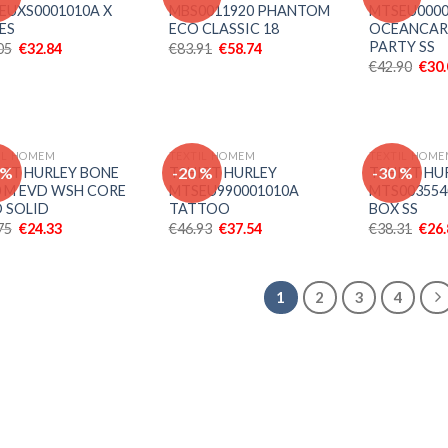
aos meus
aos meus
EUXS0001010A X
MBS0011920 PHANTOM
MTSEU0000
desejos
desejos
ES
ECO CLASSIC 18
OCEANCAR
PARTY SS
05
€
32.84
€
83.91
€
58.74
€
42.90
€
30
IL HOMEM
TEXTIL HOMEM
TEXTIL HOM
Adicionar
Adicionar
 %
-20 %
-30 %
IRT HURLEY BONE
TSHIRT HURLEY
TSHIRT HU
aos meus
aos meus
0 M EVD WSH CORE
MTSEU990001010A
MTS003554
desejos
desejos
 SOLID
TATTOO
BOX SS
75
€
24.33
€
46.93
€
37.54
€
38.31
€
26
1
2
3
4