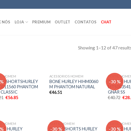
E NÓS
LOJA
PREMIUM
OUTLET
CONTATOS
CHAT
Showing 1–12 of 47 result
IL HOMEM
ACESSORIOS HOMEM
TEXTIL HOM
Adicionar
Adicionar
 %
-30 %
RDSHORTSHURLEY
BONE HURLEY HIHM0060
TSHIRT HU
aos meus
aos meus
0011560 PHANTOM
M PHANTOM NATURAL
MTS003541
desejos
desejos
 CLASSIC
GNAR SS
€
46.51
21
€
56.85
€
40.72
€
28
IL HOMEM
TEXTIL HOMEM
TEXTIL HOM
Adicionar
Adicionar
 %
-30 %
-30 %
IRT HURLEY
BOARDSHORTS HURLEY
TSHIRT HU