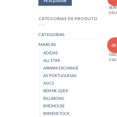
MST
SERI
€
41.
CATEGORIAS DE PRODUTO
CATEGORIAS
TEXT
MARCAS
-30
TSH
102
ADIDAS
OAO
€
34.
ALL STAR
ARMANI EXCHANGE
AS PORTUGUESAS
ASICS
BEM ME QUER
BILLABONG
BIRDHOUSE
BIRKENSTOCK