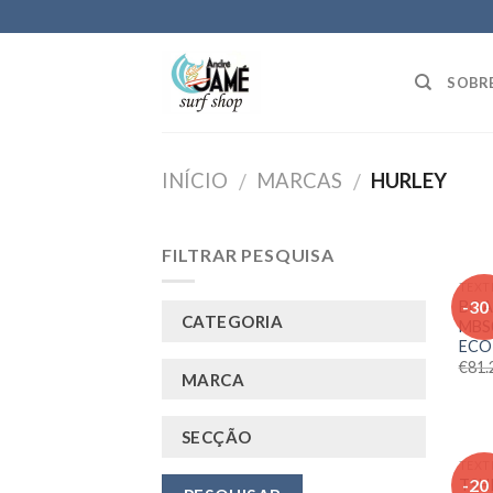
Skip
to
content
SOBR
INÍCIO
MARCAS
HURLEY
/
/
FILTRAR PESQUISA
TEXT
-30
BOA
CATEGORIA
MBS
ECO
€
81.
MARCA
SECÇÃO
TEXT
-20
TSH